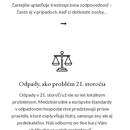
častejšie uplatňuje trestnoprávna zodpovednosť –
často aj v prípadoch, keď si dotknuté osoby…
Odpady, ako problém 21. storočia
Odpady v 21. storočí už nie sú len lokálnym
problémom. Medzinárodné a európske štandardy
v odpadovom hospodárstve predstavujú prísne
pravidlá, ktoré ovplyvňujú štáty, samosprávy ale aj
podnikateľov. Náš odborný on-line kurz Vám
ukáže ako sa v nich zorientovať…