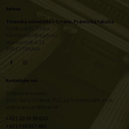
Adresa
Trnavská univerzita v Trnave,
Právnická fakulta
Kollárova 10, Trnava
Korešpondenčná adresa:
Hornopotočná 23
918 43 TRNAVA
Kontaktujte nás
Zodpovedná osoba:
JUDr. Karin Vrtíková, PhD., karin.vrtikova@truni.sk
vzdelavanie.prf@truni.sk
+421 33 59 39 633
+421 918 967 480