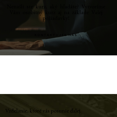
Nenašli ste kurz, aký hľadáte? Vytvoríme
Vám osobitný kurz aj na základe Vašej
požiadavky!
KONTAKTUJTE NÁS
Vzdelanie, ktoré vás posunie ďalej.