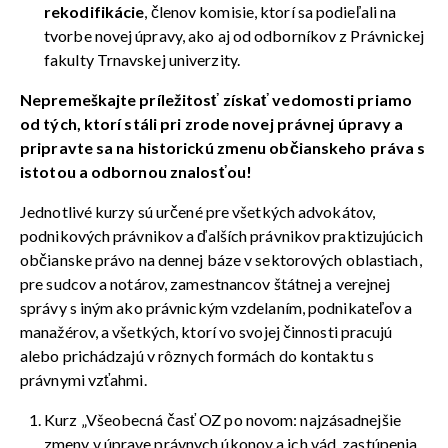
rekodifikácie
, členov komisie, ktorí sa podieľali na
tvorbe novej úpravy, ako aj od odborníkov z Právnickej
fakulty Trnavskej univerzity.
Nepremeškajte príležitosť získať vedomosti priamo
od tých, ktorí stáli pri zrode novej právnej úpravy a
pripravte sa na historickú zmenu občianskeho práva s
istotou a odbornou znalosťou!
Jednotlivé kurzy sú určené pre všetkých advokátov,
podnikových právnikov a ďalších právnikov praktizujúcich
občianske právo na dennej báze v sektorových oblastiach,
pre sudcov a notárov, zamestnancov štátnej a verejnej
správy s iným ako právnickým vzdelaním, podnikateľov a
manažérov, a všetkých, ktorí vo svojej činnosti pracujú
alebo prichádzajú v rôznych formách do kontaktu s
právnymi vzťahmi.
Kurz „Všeobecná časť OZ po novom: najzásadnejšie
zmeny v úprave právnych úkonov a ich vád, zastúpenia