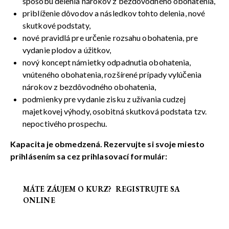
spôsobu delenia nárokov z bezdôvodného obohatenia,
priblíženie dôvodov a následkov tohto delenia, nové
skutkové podstaty,
nové pravidlá pre určenie rozsahu obohatenia, pre
vydanie plodov a úžitkov,
nový koncept námietky odpadnutia obohatenia,
vnúteného obohatenia, rozšírené prípady vylúčenia
nárokov z bezdôvodného obohatenia,
podmienky pre vydanie zisku z užívania cudzej
majetkovej výhody, osobitná skutková podstata tzv.
nepoctivého prospechu.
Kapacita je obmedzená. Rezervujte si svoje miesto
prihlásením sa cez prihlasovací formulár:
MÁTE ZÁUJEM O KURZ?
REGISTRUJTE SA
ONLINE