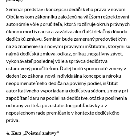
Seminár predstaví koncepciu dedičského práva v novom
Občianskom zákonníku založenú na väčšom rešpektovaní
autonómie vôle poručiteľa, ktorá rozširuje okruh právnych
úkonov mortis causa a zavádza ako ďalší delačný dôvodu
dedičskú zmluvu. Seminár bude zameraný predovšetkým
na zoznámenie sa s novými právnymi inštitútmi, ktorými sú
najmä dedičská zmluva, odkaz, príkaz, negatívny závet,
vykonávateľ poslednej vôle a správca dedičstva
ustanovený poručiteľom. Ďalej budú spomenuté zmeny v
dedení zo zákona, nová individuálna koncepcia nároku
neopomenuteľného dediča na povinný podiel, inštitút
autoritatívneho vyporiadania dedičstva súdom, zmeny pri
započítaní daru na podiel na dedičstve, otázka posilnenia
ochrany veriteľa pozostalostnej pohľadávky a v
neposlednom rade premlčanie v kontexte dedičského
práva.
4. Kurz „Poistné zmluvy“