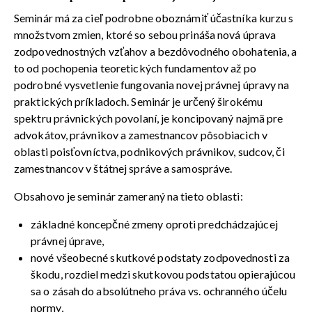
Seminár má za cieľ podrobne oboznámiť účastníka kurzu s
množstvom zmien, ktoré so sebou prináša nová úprava
zodpovednostných vzťahov a bezdôvodného obohatenia, a
to od pochopenia teoretických fundamentov až po
podrobné vysvetlenie fungovania novej právnej úpravy na
praktických príkladoch. Seminár je určený širokému
spektru právnických povolaní, je koncipovaný najmä pre
advokátov, právnikov a zamestnancov pôsobiacich v
oblasti poisťovníctva, podnikových právnikov, sudcov, či
zamestnancov v štátnej správe a samospráve.
Obsahovo je seminár zameraný na tieto oblasti:
základné koncepčné zmeny oproti predchádzajúcej
právnej úprave,
nové všeobecné skutkové podstaty zodpovednosti za
škodu, rozdiel medzi skutkovou podstatou opierajúcou
sa o zásah do absolútneho práva vs. ochranného účelu
normy,