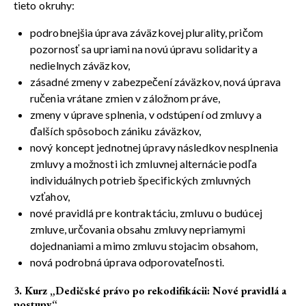
tieto okruhy:
podrobnejšia úprava záväzkovej plurality, pričom
pozornosť sa upriami na novú úpravu solidarity a
nedielnych záväzkov,
zásadné zmeny v zabezpečení záväzkov, nová úprava
ručenia vrátane zmien v záložnom práve,
zmeny v úprave splnenia, v odstúpení od zmluvy a
ďalších spôsoboch zániku záväzkov,
nový koncept jednotnej úpravy následkov nesplnenia
zmluvy a možnosti ich zmluvnej alternácie podľa
individuálnych potrieb špecifických zmluvných
vzťahov,
nové pravidlá pre kontraktáciu, zmluvu o budúcej
zmluve, určovania obsahu zmluvy nepriamymi
dojednaniami a mimo zmluvu stojacim obsahom,
nová podrobná úprava odporovateľnosti.
3. Kurz „Dedičské právo po rekodifikácii: Nové pravidlá a
postupy“