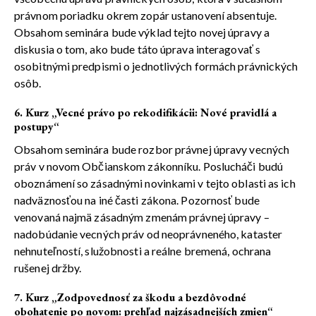
právnom poriadku okrem zopár ustanovení absentuje.
Obsahom seminára bude výklad tejto novej úpravy a
diskusia o tom, ako bude táto úprava interagovať s
osobitnými predpismi o jednotlivých formách právnických
osôb.
6. Kurz „Vecné právo po rekodifikácii: Nové pravidlá a
postupy“
Obsahom seminára bude rozbor právnej úpravy vecných
práv v novom Občianskom zákonníku. Poslucháči budú
oboznámení so zásadnými novinkami v tejto oblasti as ich
nadväznosťou na iné časti zákona. Pozornosť bude
venovaná najmä zásadným zmenám právnej úpravy –
nadobúdanie vecných práv od neoprávneného, ​​kataster
nehnuteľností, služobnosti a reálne bremená, ochrana
rušenej držby.
7. Kurz „Zodpovednosť za škodu a bezdôvodné
obohatenie po novom: prehľad najzásadnejších zmien“