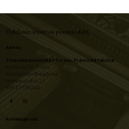
Vzdelanie, ktoré vás posunie ďalej.
Adresa
Trnavská univerzita v Trnave,
Právnická fakulta
Kollárova 10, Trnava
Korešpondenčná adresa:
Hornopotočná 23
918 43 TRNAVA
Kontaktujte nás