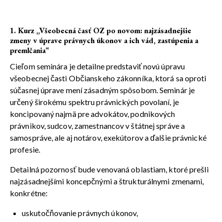
1. Kurz „Všeobecná časť OZ po novom: najzásadnejšie
zmeny v úprave právnych úkonov a ich vád, zastúpenia a
premlčania
“
Cieľom seminára je detailne predstaviť novú úpravu
všeobecnej časti Občianskeho zákonníka, ktorá sa oproti
súčasnej úprave mení zásadným spôsobom. Seminár je
určený širokému spektru právnických povolaní, je
koncipovaný najmä pre advokátov, podnikových
právnikov, sudcov, zamestnancov v štátnej správe a
samospráve, ale aj notárov, exekútorov a ďalšie právnické
profesie.
Detailná pozornosť bude venovaná oblastiam, ktoré prešli
najzásadnejšími koncepčnými a štrukturálnymi zmenami,
konkrétne:
uskutočňovanie právnych úkonov,