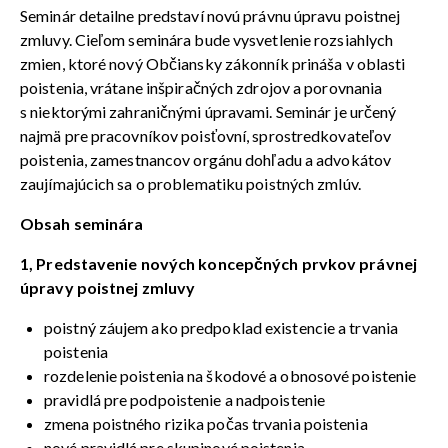
Seminár detailne predstaví novú právnu úpravu poistnej
zmluvy. Cieľom seminára bude vysvetlenie rozsiahlych
zmien, ktoré nový Občiansky zákonník prináša v oblasti
poistenia, vrátane inšpiračných zdrojov a porovnania
s niektorými zahraničnými úpravami. Seminár je určený
najmä pre pracovníkov poisťovní, sprostredkovateľov
poistenia, zamestnancov orgánu dohľadu a advokátov
zaujímajúcich sa o problematiku poistných zmlúv.
Obsah seminára
1, Predstavenie nových koncepčných prvkov právnej
úpravy poistnej zmluvy
poistný záujem ako predpoklad existencie a trvania
poistenia
rozdelenie poistenia na škodové a obnosové poistenie
pravidlá pre podpoistenie a nadpoistenie
zmena poistného rizika počas trvania poistenia
nové pravidlá pre skupinové poistenia