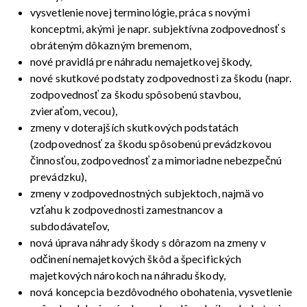
vysvetlenie novej terminológie, práca s novými
konceptmi, akými je napr. subjektívna zodpovednosť s
obráteným dôkazným bremenom,
nové pravidlá pre náhradu nemajetkovej škody,
nové skutkové podstaty zodpovednosti za škodu (napr.
zodpovednosť za škodu spôsobenú stavbou,
zvieraťom, vecou),
zmeny v doterajších skutkových podstatách
(zodpovednosť za škodu spôsobenú prevádzkovou
činnosťou, zodpovednosť za mimoriadne nebezpečnú
prevádzku),
zmeny v zodpovednostných subjektoch, najmä vo
vzťahu k zodpovednosti zamestnancov a
subdodávateľov,
nová úprava náhrady škody s dôrazom na zmeny v
odčinení nemajetkových škôd a špecifických
majetkových nárokoch na náhradu škody,
nová koncepcia bezdôvodného obohatenia, vysvetlenie