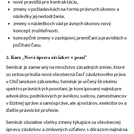
nové pravidlá pre kontraktáciu,
zmeny v požiadavkách na formu právnych úkonov a
následky jej nedodržania,
zmeny v následkoch vád právnych úkonov, nový
koncept zrušiteľnosti,
koncepčné zmeny v zastúpení, premlčaní a pravidlách o
počítaní času.
2. Kurz „Nová úprava záväzkov v praxi
“
Seminár je zameraný na množstvo zásadných zmien, ktoré
so sebou prináša nová všeobecná časť záväzkového práva
v Občianskom zákonníku. Seminár je určený širokému
spektru právnických povolaní, je koncipovaný najmä pre
advokátov, podnikových právnikov, sudcov, zamestnancov
v štátnej správe a samospráve, ale aj notárov, exekútorov a
ďalšie právnické profesie.
Seminár obsiahne všetky zmeny týkajúce sa všeobecnej
úpravy záväzkov a zmluvných vzťahov, s dôrazom najmä na