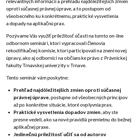
relevantných informácií a prehľadu najdôležitejších zmien
oproti súčasnej právnej úprave, a to postupom od
všeobecného ku konkrétnemu, praktické vysvetlenia
a dopady na aplikačnú prax.
Pozývame Vás využiť príležitosť účasti na tomto on-line
odbornom seminári, ktorí vypracovali členovia
rekodifikačnej komisie, ktorí participovali na znení novej
úpravy, ako aj odborníci na občianske právo z Právnickej
fakulty Trnavskej univerzity v Trnave.
Tento seminár vám poskytne:
Prehľad najdôležitejších zmien oproti súčasnej
právnej úprave
, postupne od všeobecných princípov
až po konkrétne situácie, ktoré ovplyvnia prax.
Praktické vysvetlenia dopadov zmien
, aby ste
presne vedeli, ako sa nové pravidlá premietnu do bežnej
aplikačnej praxe.
Jedinečnú príležitosť učiť sa od autorov