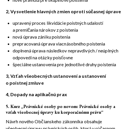
2, Vysvetlenie hlavných zmien oproti súčasnej úprave
upravený proces likvidácie poistných udalostí
a premlčania nárokov z poistenia
nová úprava zániku poistenia
prepracovaná úprava viacnásobného poistenia
doplnená úprava následkov nepravdivých / neúplných
odpovedí na otázky poisťovne
špeciálne ustanovenia pre jednotlivé druhy poistenia
3, Vzťah všeobecných ustanovení a ustanovení
o poistnej zmluve
4, Dopady na aplikačnú prax
5. Kurz „Právnické osoby po novom: Právnické osoby a
vzťah všeobecnej úpravy ku korporačnému právu“
Návrh nového Občianskeho zákonníka obsahuje
všeobecnú úpravu právnických osôb, ktorá v súčasnom